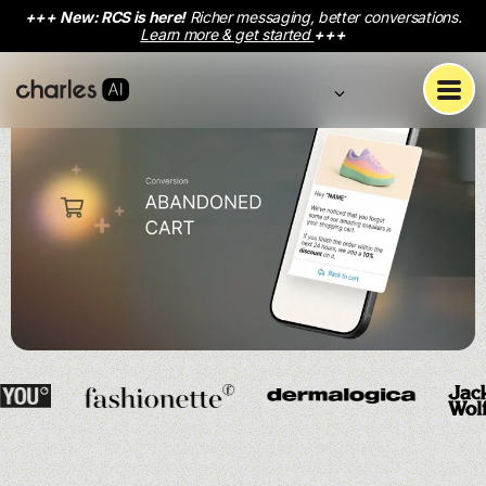
+++
New: RCS is here!
Richer messaging, better conversations.
Learn more & get started
+++
FR