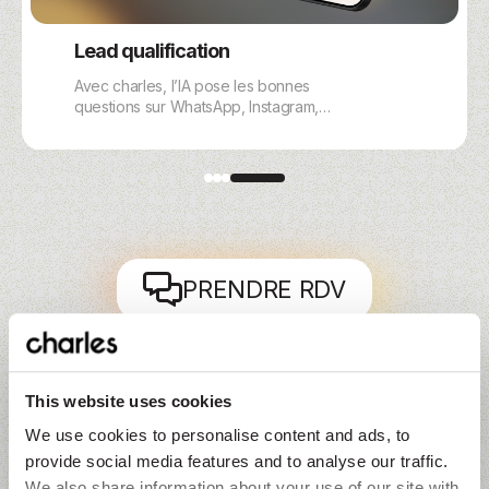
Lead qualification
Avec charles, l’IA pose les bonnes
questions sur WhatsApp, Instagram,
Messenger ou le Webchat, évalue
l’intention et oriente immédiatement les
leads les plus chauds.
PRENDRE RDV
La question n’est pas « pourquoi maintenant », mais
This website uses cookies
« pourquoi attendre ».
We use cookies to personalise content and ads, to
provide social media features and to analyse our traffic.
We also share information about your use of our site with