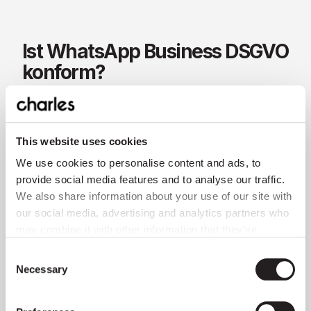
Ist WhatsApp Business DSGVO
konform?
Ja, wenn man es richtig macht. Dein WhatsApp-
Marketing kann mit der
EU-
Datenschutzgrundverordnung (DSGVO)
konform
This website uses cookies
sein.
We use cookies to personalise content and ads, to
provide social media features and to analyse our traffic.
Ein wesentlicher Teil davon ist die Einhaltung
We also share information about your use of our site with
dieser 3 wichtigen Schritte:
our social media, advertising and analytics partners who
may combine it with other information that they’ve
Hol dir immer ein Double-Opt-In ein
: Das
collected from you.
Consent
bedeutet, dass der Kunde zwei Mal der
Necessary
Selection
Kommunikation mit deinem Unternehmen
zustimmen muss. So wird verhindert, dass
eine andere Person deine Telefonnummer für