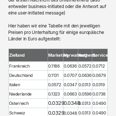
der ersten Nachricht des Unternehmens (also
entweder business-initiated oder die Antwort auf
eine user-initiated message)
Hier haben wir eine Tabelle mit den jeweiligen
Preisen pro Unterhaltung für einige europäische
Länder in Euro aufgestellt:
Zielland
Marketing
Verwaltung
Authent.
Service
Frankreich
0.1186
0.0636
0.0572
0.0712
Deutschland
0.1131
0.0707
0.0636
0.0679
Italien
0.0572
0.0347
0.0313
0.0319
Niederlande
0.1323
0.0663
0.0596
0.0738
0.0329
0.0348
Österreich
0.0313
0.0490
0.0329
Schweiz
0.0313
0.0490
0.0348